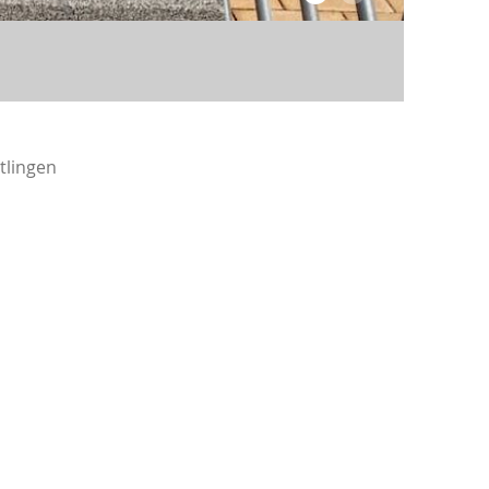
Trepp
tlingen